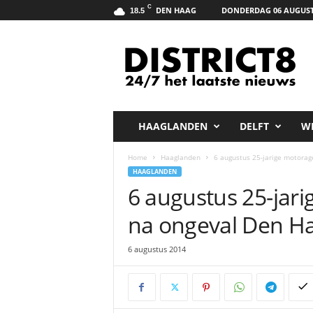
C
DEN HAAG
DONDERDAG 06 AUGUST
18.5
D
i
s
t
r
i
c
HAAGLANDEN
DELFT
W
t
8
Home
Haaglanden
6 augustus 25-jarige motora
.
HAAGLANDEN
n
6 augustus 25-jar
e
t
na ongeval Den H
6 augustus 2014