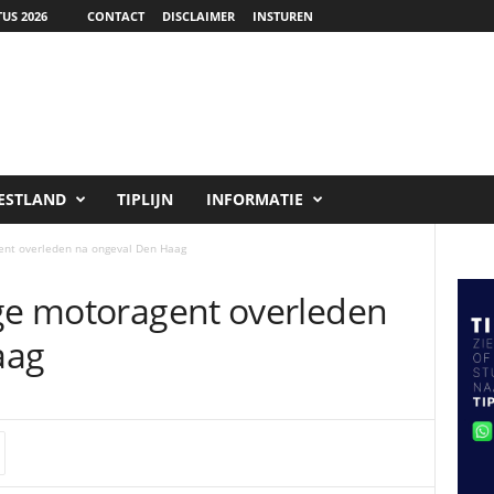
US 2026
CONTACT
DISCLAIMER
INSTUREN
ESTLAND
TIPLIJN
INFORMATIE
gent overleden na ongeval Den Haag
ige motoragent overleden
aag