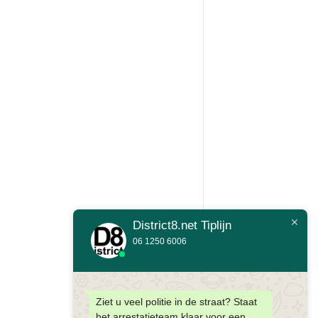
District8.net Tiplijn
06 1250 6006
Ziet u veel politie in de straat? Staat
het arrestatieteam klaar voor een