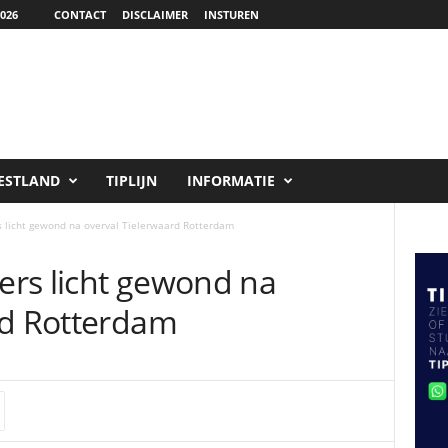
026
CONTACT
DISCLAIMER
INSTUREN
ESTLAND
TIPLIJN
INFORMATIE
 licht gewond na overval Tielerwaard Rotterdam
rs licht gewond na
rd Rotterdam