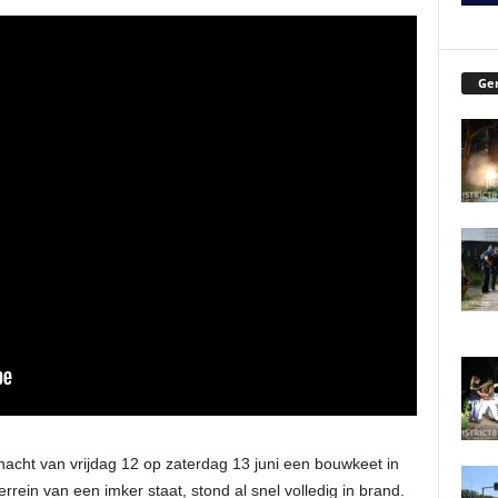
Ger
 nacht van vrijdag 12 op zaterdag 13 juni een bouwkeet in
rein van een imker staat, stond al snel volledig in brand.