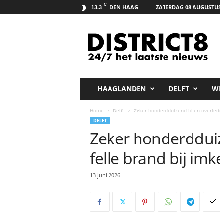
C
DEN HAAG
ZATERDAG 08 AUGUSTUS
13.3
D
i
s
t
r
i
c
HAAGLANDEN
DELFT
W
t
8
Home
Delft
Zeker honderdduizend bijen overlede
.
DELFT
n
Zeker honderdduiz
e
t
felle brand bij im
13 juni 2026