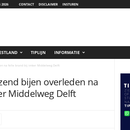
 2026
CONTACT
DISCLAIMER
INSTUREN
ESTLAND
TIPLIJN
INFORMATIE
n na felle brand bij imker Middelweg Delft
end bijen overleden na
ker Middelweg Delft