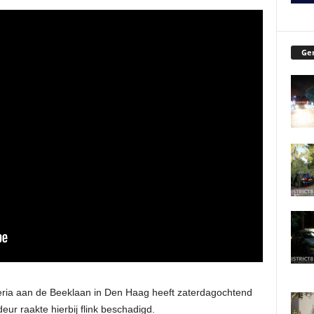
Ger
eria aan de Beeklaan in Den Haag heeft zaterdagochtend
ur raakte hierbij flink beschadigd.