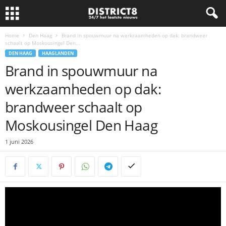
Home
Den Haag
Brand in spouwmuur na werkzaamheden op dak: brandweer
schaalt op Moskousingel Den...
DEN HAAG
HAAGLANDEN
Brand in spouwmuur na
werkzaamheden op dak:
brandweer schaalt op
Moskousingel Den Haag
1 juni 2026