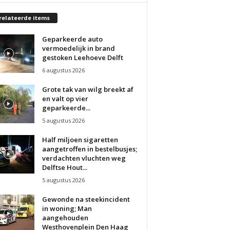
relateerde items
Geparkeerde auto
vermoedelijk in brand
gestoken Leehoeve Delft
6 augustus 2026
Grote tak van wilg breekt af
en valt op vier
geparkeerde...
5 augustus 2026
Half miljoen sigaretten
aangetroffen in bestelbusjes;
verdachten vluchten weg
Delftse Hout...
5 augustus 2026
Gewonde na steekincident
in woning; Man
aangehouden
Westhovenplein Den Haag