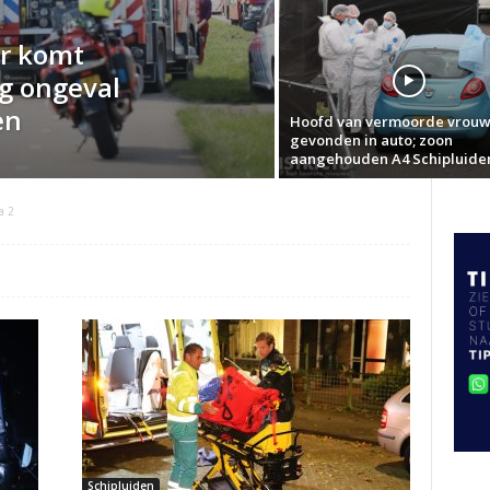
r komt
ig ongeval
en
Hoofd van vermoorde vrou
gevonden in auto; zoon
aangehouden A4 Schipluide
a 2
Schipluiden