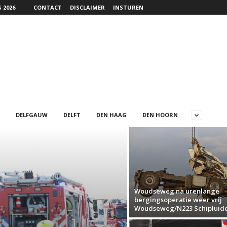
 2026
CONTACT
DISCLAIMER
INSTUREN
DELFGAUW
DELFT
DEN HAAG
DEN HOORN
Woudseweg na urenlange
bergingsoperatie weer vrij
Woudseweg/N223 Schipluid