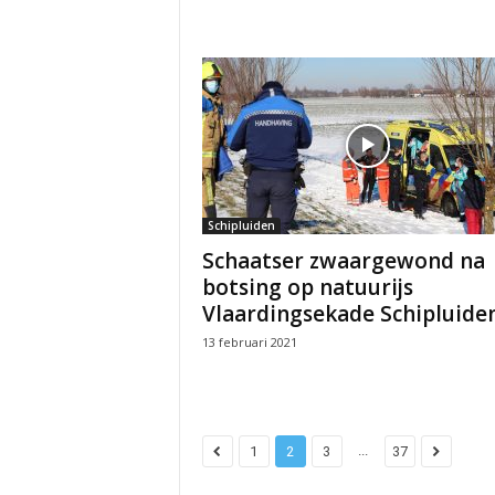
Schipluiden
Schaatser zwaargewond na
botsing op natuurijs
Vlaardingsekade Schipluide
13 februari 2021
...
1
2
3
37