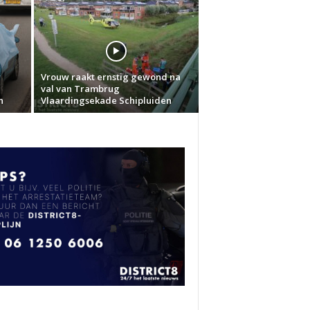
w
Vrouw raakt ernstig gewond na
val van Trambrug
n
Vlaardingsekade Schipluiden