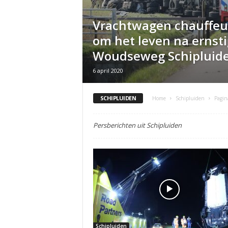
Vrachtwagen chauffeu
om het leven na ernst
Woudseweg Schipluid
6 april 2020
SCHIPLUIDEN
Home
Schipluiden
Pagin
Persberichten uit Schipluiden
Schipluiden