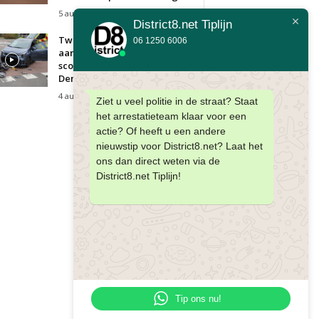
5 augustus 2026
District8.net Tiplijn
Twee gewonden bij
06 1250 6006
aanrijding tussen auto en
scooter Goudenregenstraat
Den Haag
4 augustus 2026
Ziet u veel politie in de straat? Staat
het arrestatieteam klaar voor een
actie? Of heeft u een andere
nieuwstip voor District8.net? Laat het
ons dan direct weten via de
District8.net Tiplijn!
Tip ons nu!