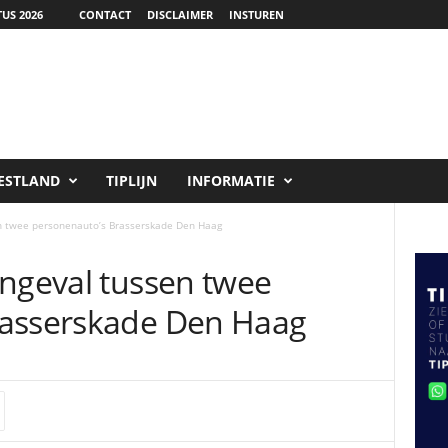
US 2026
CONTACT
DISCLAIMER
INSTUREN
ESTLAND
TIPLIJN
INFORMATIE
en twee personenauto’s Brasserskade Den Haag
ongeval tussen twee
rasserskade Den Haag