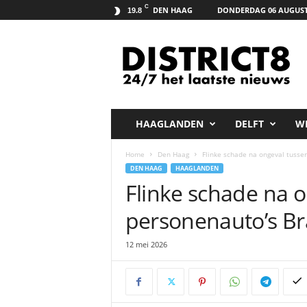
C
DEN HAAG
DONDERDAG 06 AUGUST
19.8
D
i
s
t
r
i
c
HAAGLANDEN
DELFT
W
t
8
Home
Den Haag
Flinke schade na ongeval tuss
.
DEN HAAG
HAAGLANDEN
n
Flinke schade na 
e
t
personenauto’s B
12 mei 2026