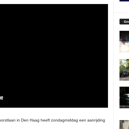
Ger
rstlaan in Den Haag heeft zondagmiddag een aanrijding