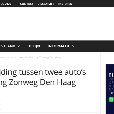
US 2026
CONTACT
DISCLAIMER
INSTUREN
ESTLAND
TIPLIJN
INFORMATIE
twee auto’s op bekende kruising Zonweg Den Haag
ding tussen twee auto’s
ing Zonweg Den Haag