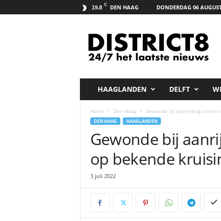
C
DEN HAAG
DONDERDAG 06 AUGUST
19.8
D
i
s
t
r
i
c
HAAGLANDEN
DELFT
W
t
8
Home
Den Haag
Gewonde bij aanrijding tussen 
.
DEN HAAG
HAAGLANDEN
n
Gewonde bij aanrij
e
t
op bekende kruis
3 juli 2022