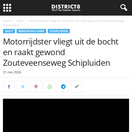
Home
Delft
Motorrijdster vliegt uit de bocht en raakt gewond Zouteveenseweg
Schipluiden
DELFT
MIDDEN-DELFLAND
SCHIPLUIDEN
Motorrijdster vliegt uit de bocht
en raakt gewond
Zouteveenseweg Schipluiden
31 mei 2026