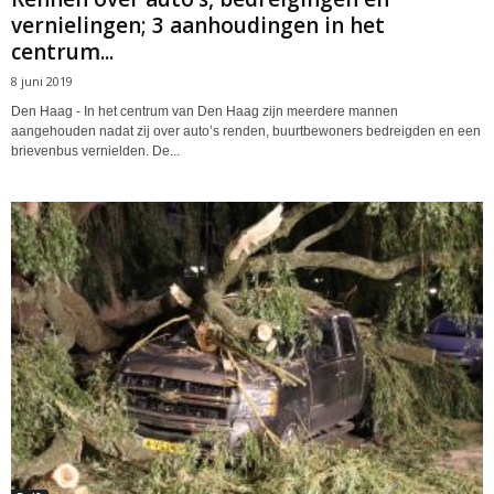
vernielingen; 3 aanhoudingen in het
centrum...
8 juni 2019
Den Haag - In het centrum van Den Haag zijn meerdere mannen
aangehouden nadat zij over auto’s renden, buurtbewoners bedreigden en een
brievenbus vernielden. De...