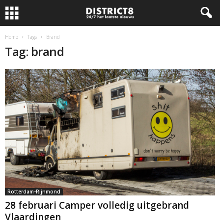
Home
Tags
Brand
Tag: brand
Rotterdam-Rijnmond
28 februari Camper volledig uitgebrand
Vlaardingen