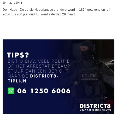
29 maart 2014
Den Haag - De eerste Nederlandse grondwet werd in 1814 getekend en is in
2014 dus 200 jaar oud. Dit werd zaterdag 29 maart...