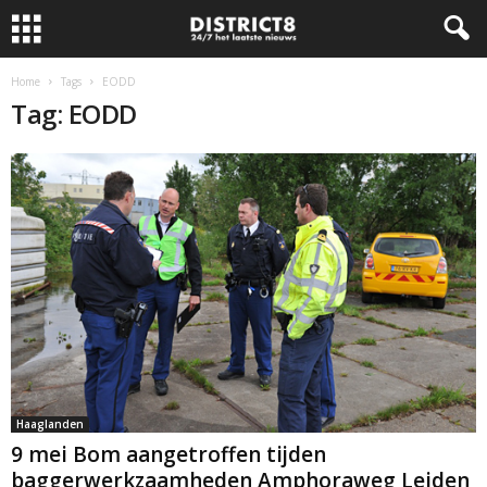
Home
Tags
EODD
Tag: EODD
Haaglanden
9 mei Bom aangetroffen tijden
baggerwerkzaamheden Amphoraweg Leiden