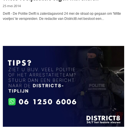
25 mei 2014
Delft - De Politie Delft is zaterdagavond 24 mei de straat op gegaan om 'Witte
voetjes' te verspreiden. De redactie van District8.net besloot een...