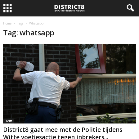
Home
Tags
Whatsapp
Tag: whatsapp
Delft
District8 gaat mee met de Politie tijdens
Witte voetjesactie tegen inbrekers...