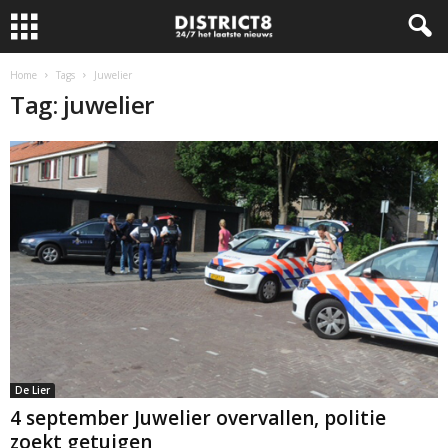
Home
Tags
Juwelier
Tag: juwelier
De Lier
4 september Juwelier overvallen, politie
zoekt getuigen