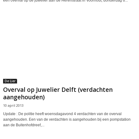
een overval op de juwelier aan de Herenstraat in Voorhout, donderdag 6...
De Lier
Overval op Juwelier Delft (verdachten
aangehouden)
10 april 2013
Update : De politie heeft woensdagavond 4 verdachten van de overval
aangehouden. Een van de verdachten is aangehouden bij een pompstation
aan de Buitenhofdreef,...